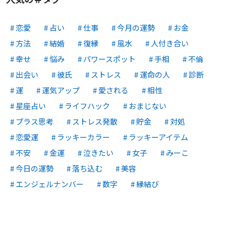
恋愛
占い
仕事
今月の運勢
お金
方法
結婚
復縁
風水
人付き合い
幸せ
悩み
パワースポット
手相
不倫
出会い
彼氏
ストレス
運命の人
診断
運
運気アップ
愛される
相性
星座占い
ライフハック
おまじない
プラス思考
ストレス発散
貯金
対処
恋愛運
ラッキーカラー
ラッキーアイテム
不安
金運
泣きたい
女子
みーこ
今日の運勢
落ち込む
美容
エンジェルナンバー
数字
縁結び