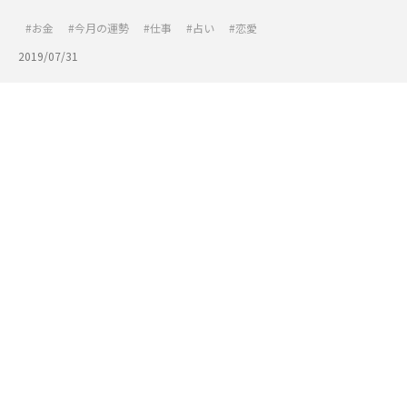
お金
今月の運勢
仕事
占い
恋愛
2019/07/31