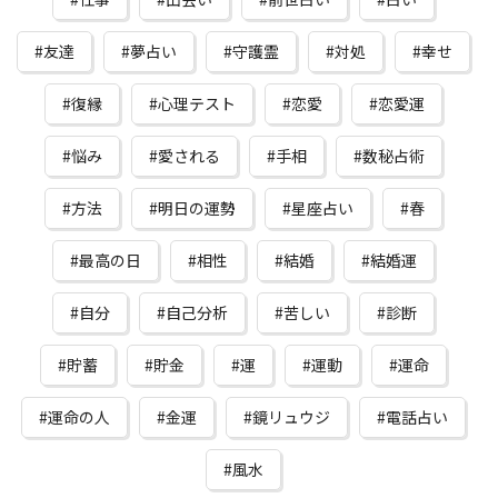
友達
夢占い
守護霊
対処
幸せ
復縁
心理テスト
恋愛
恋愛運
悩み
愛される
手相
数秘占術
方法
明日の運勢
星座占い
春
最高の日
相性
結婚
結婚運
自分
自己分析
苦しい
診断
貯蓄
貯金
運
運動
運命
運命の人
金運
鏡リュウジ
電話占い
風水