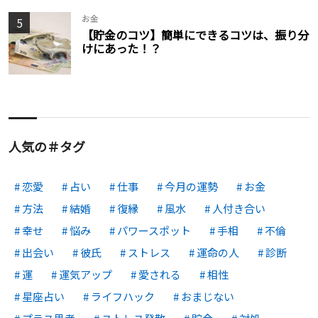
お金
5
【貯金のコツ】簡単にできるコツは、振り分
けにあった！？
人気の＃タグ
恋愛
占い
仕事
今月の運勢
お金
方法
結婚
復縁
風水
人付き合い
幸せ
悩み
パワースポット
手相
不倫
出会い
彼氏
ストレス
運命の人
診断
運
運気アップ
愛される
相性
星座占い
ライフハック
おまじない