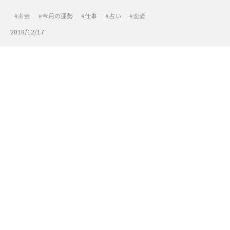
お金
今月の運勢
仕事
占い
恋愛
2018/12/17