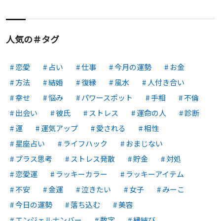
人気の＃タグ
恋愛
占い
仕事
今月の運勢
お金
方法
結婚
復縁
風水
人付き合い
幸せ
悩み
パワースポット
手相
不倫
出会い
彼氏
ストレス
運命の人
診断
運
運気アップ
愛される
相性
星座占い
ライフハック
おまじない
プラス思考
ストレス発散
貯金
対処
恋愛運
ラッキーカラー
ラッキーアイテム
不安
金運
泣きたい
女子
みーこ
今日の運勢
落ち込む
美容
エンジェルナンバー
数字
縁結び