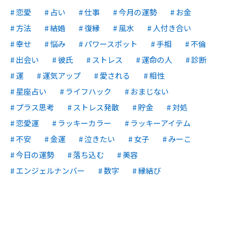
恋愛
占い
仕事
今月の運勢
お金
方法
結婚
復縁
風水
人付き合い
幸せ
悩み
パワースポット
手相
不倫
出会い
彼氏
ストレス
運命の人
診断
運
運気アップ
愛される
相性
星座占い
ライフハック
おまじない
プラス思考
ストレス発散
貯金
対処
恋愛運
ラッキーカラー
ラッキーアイテム
不安
金運
泣きたい
女子
みーこ
今日の運勢
落ち込む
美容
エンジェルナンバー
数字
縁結び