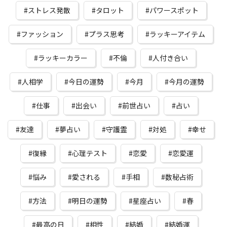
ストレス発散
タロット
パワースポット
ファッション
プラス思考
ラッキーアイテム
ラッキーカラー
不倫
人付き合い
人相学
今日の運勢
今月
今月の運勢
仕事
出会い
前世占い
占い
友達
夢占い
守護霊
対処
幸せ
復縁
心理テスト
恋愛
恋愛運
悩み
愛される
手相
数秘占術
方法
明日の運勢
星座占い
春
最高の日
相性
結婚
結婚運