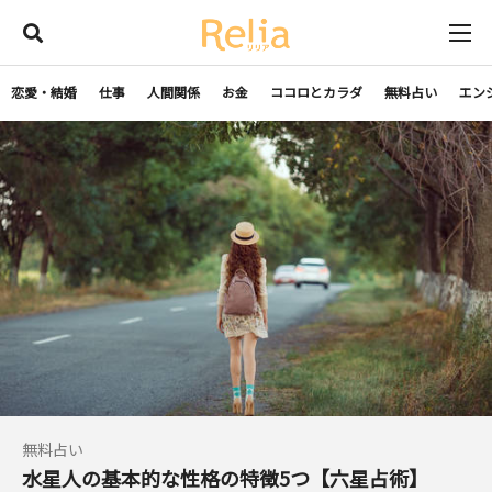
恋愛・結婚
仕事
人間関係
お金
ココロとカラダ
無料占い
エン
無料占い
水星人の基本的な性格の特徴5つ【六星占術】