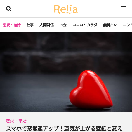
恋愛・結婚
仕事
人間関係
お金
ココロとカラダ
無料占い
エン
恋愛・結婚
スマホで恋愛運アップ！運気が上がる壁紙と変え