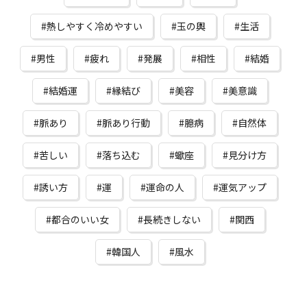
熱しやすく冷めやすい
玉の輿
生活
男性
疲れ
発展
相性
結婚
結婚運
縁結び
美容
美意識
脈あり
脈あり行動
臆病
自然体
苦しい
落ち込む
蠍座
見分け方
誘い方
運
運命の人
運気アップ
都合のいい女
長続きしない
関西
韓国人
風水