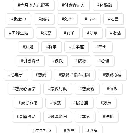
今月の人気記事
付き合い方
体験談
出会い
前兆
効率
占い
名言
夫婦生活
失恋
女子
好意
婚活
対処
将来
山羊座
幸せ
引き寄せ
彼氏
復縁
心理
心理学
恋愛
恋愛お悩み相談
恋愛心理
恋愛心理学
恋愛行動
恋愛観
悩み
愛される
成就
招き猫
方法
星座占い
最高の日
本気
決断
泣きたい
浅草
浮気