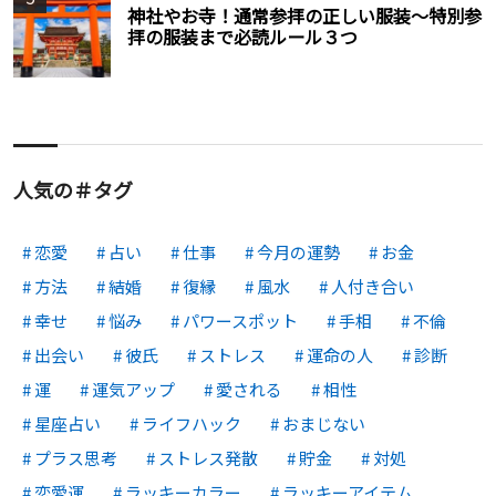
神社やお寺！通常参拝の正しい服装〜特別参
拝の服装まで必読ルール３つ
人気の＃タグ
恋愛
占い
仕事
今月の運勢
お金
方法
結婚
復縁
風水
人付き合い
幸せ
悩み
パワースポット
手相
不倫
出会い
彼氏
ストレス
運命の人
診断
運
運気アップ
愛される
相性
星座占い
ライフハック
おまじない
プラス思考
ストレス発散
貯金
対処
恋愛運
ラッキーカラー
ラッキーアイテム