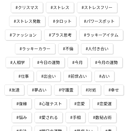
クリスマス
ストレス
ストレスフリー
ストレス発散
タロット
パワースポット
ファッション
プラス思考
ラッキーアイテム
ラッキーカラー
不倫
人付き合い
人相学
今日の運勢
今月
今月の運勢
仕事
出会い
前世占い
占い
友達
夢占い
守護霊
対処
幸せ
復縁
心理テスト
恋愛
恋愛運
悩み
愛される
手相
数秘占術
方法
明日の運勢
星座占い
春