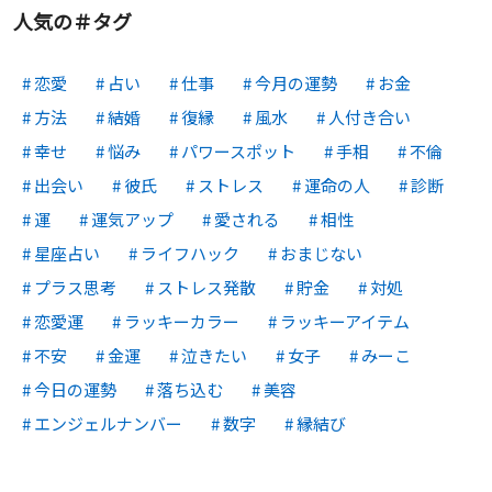
人気の＃タグ
恋愛
占い
仕事
今月の運勢
お金
方法
結婚
復縁
風水
人付き合い
幸せ
悩み
パワースポット
手相
不倫
出会い
彼氏
ストレス
運命の人
診断
運
運気アップ
愛される
相性
星座占い
ライフハック
おまじない
プラス思考
ストレス発散
貯金
対処
恋愛運
ラッキーカラー
ラッキーアイテム
不安
金運
泣きたい
女子
みーこ
今日の運勢
落ち込む
美容
エンジェルナンバー
数字
縁結び