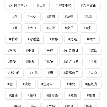
人付き合い
仕事
伊勢神宮
六星占術
冬
占い
原因
友達
名言
夏
太り
失恋
女子
女性
季節
守護霊
家族
対処
対策
将来
幸せ
幸運
引き寄せ
彼氏
恋愛
悩み
意味
愛される
手相
抜け毛
方法
春
最高の日
東京
歯
決断
泣きたい
浄化
無気力
生活
疲れ
痩せ型
発展
相性
睡眠
秋
笑顔
紅葉
緊張