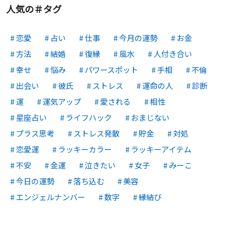
人気の＃タグ
恋愛
占い
仕事
今月の運勢
お金
方法
結婚
復縁
風水
人付き合い
幸せ
悩み
パワースポット
手相
不倫
出会い
彼氏
ストレス
運命の人
診断
運
運気アップ
愛される
相性
星座占い
ライフハック
おまじない
プラス思考
ストレス発散
貯金
対処
恋愛運
ラッキーカラー
ラッキーアイテム
不安
金運
泣きたい
女子
みーこ
今日の運勢
落ち込む
美容
エンジェルナンバー
数字
縁結び