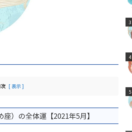
3
4
目次
[ 表示 ]
5
座）の全体運【2021年5月】