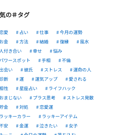
気の＃タグ
恋愛
占い
仕事
今月の運勢
お金
方法
結婚
復縁
風水
人付き合い
幸せ
悩み
パワースポット
手相
不倫
出会い
彼氏
ストレス
運命の人
診断
運
運気アップ
愛される
相性
星座占い
ライフハック
おまじない
プラス思考
ストレス発散
貯金
対処
恋愛運
ラッキーカラー
ラッキーアイテム
不安
金運
泣きたい
女子
みーこ
今日の運勢
落ち込む