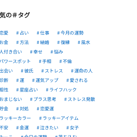
気の＃タグ
恋愛
占い
仕事
今月の運勢
お金
方法
結婚
復縁
風水
人付き合い
幸せ
悩み
パワースポット
手相
不倫
出会い
彼氏
ストレス
運命の人
診断
運
運気アップ
愛される
相性
星座占い
ライフハック
おまじない
プラス思考
ストレス発散
貯金
対処
恋愛運
ラッキーカラー
ラッキーアイテム
不安
金運
泣きたい
女子
みーこ
今日の運勢
落ち込む