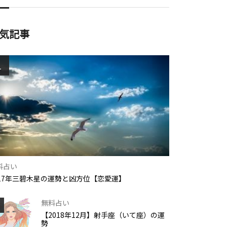
気記事
1
料占い
017年三碧木星の運勢と凶方位【恋愛運】
無料占い
【2018年12月】射手座（いて座）の運
勢