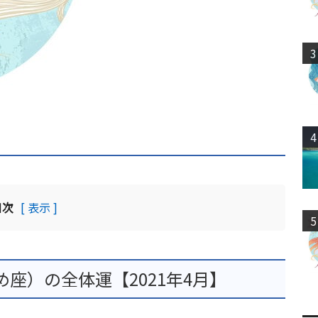
3
4
目次
[ 表示 ]
5
座）の全体運【2021年4月】