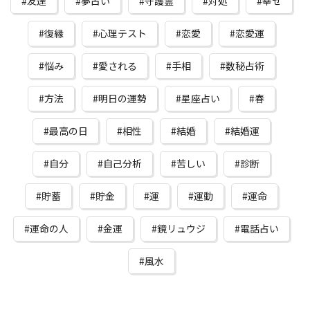
友達
夢占い
守護霊
対処
幸せ
復縁
心理テスト
恋愛
恋愛運
悩み
愛される
手相
数秘占術
方法
明日の運勢
星座占い
春
最高の日
相性
結婚
結婚運
自分
自己分析
苦しい
診断
貯蓄
貯金
運
運動
運命
運命の人
金運
鏡リュウジ
電話占い
風水