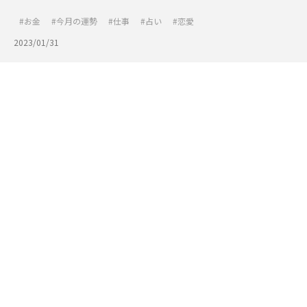
お金
今月の運勢
仕事
占い
恋愛
2023/01/31