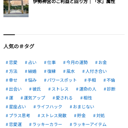
伊勢神宮のご利益と回り方│「水」属性
人気の＃タグ
恋愛
占い
仕事
今月の運勢
お金
方法
結婚
復縁
風水
人付き合い
幸せ
悩み
パワースポット
手相
不倫
出会い
彼氏
ストレス
運命の人
診断
運
運気アップ
愛される
相性
星座占い
ライフハック
おまじない
プラス思考
ストレス発散
貯金
対処
恋愛運
ラッキーカラー
ラッキーアイテム