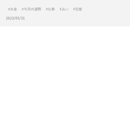
お金
今月の運勢
仕事
占い
恋愛
2023/05/31