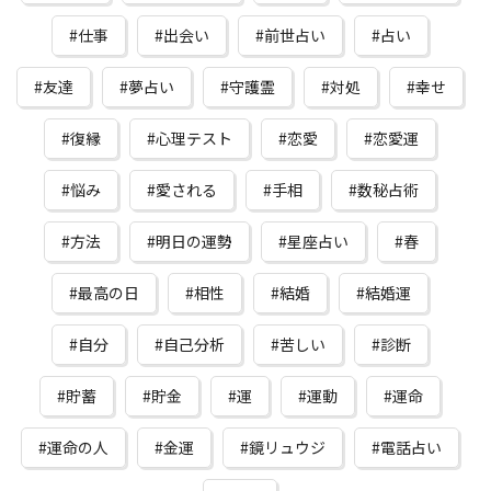
仕事
出会い
前世占い
占い
友達
夢占い
守護霊
対処
幸せ
復縁
心理テスト
恋愛
恋愛運
悩み
愛される
手相
数秘占術
方法
明日の運勢
星座占い
春
最高の日
相性
結婚
結婚運
自分
自己分析
苦しい
診断
貯蓄
貯金
運
運動
運命
運命の人
金運
鏡リュウジ
電話占い