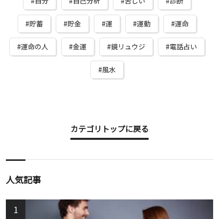
自分
自己分析
苦しい
診断
貯蓄
貯金
運
運動
運命
運命の人
金運
鏡リュウジ
電話占い
風水
カテゴリトップに戻る
人気記事
1