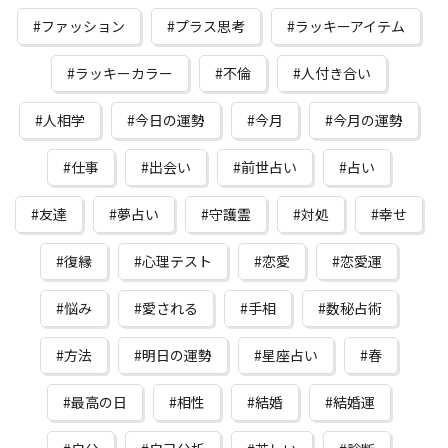
ファッション
プラス思考
ラッキーアイテム
ラッキーカラー
不倫
人付き合い
人相学
今日の運勢
今月
今月の運勢
仕事
出会い
前世占い
占い
友達
夢占い
守護霊
対処
幸せ
復縁
心理テスト
恋愛
恋愛運
悩み
愛される
手相
数秘占術
方法
明日の運勢
星座占い
春
最高の日
相性
結婚
結婚運