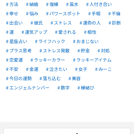
方法
結婚
復縁
風水
人付き合い
幸せ
悩み
パワースポット
手相
不倫
出会い
彼氏
ストレス
運命の人
診断
運
運気アップ
愛される
相性
星座占い
ライフハック
おまじない
プラス思考
ストレス発散
貯金
対処
恋愛運
ラッキーカラー
ラッキーアイテム
不安
金運
泣きたい
女子
みーこ
今日の運勢
落ち込む
美容
エンジェルナンバー
数字
縁結び