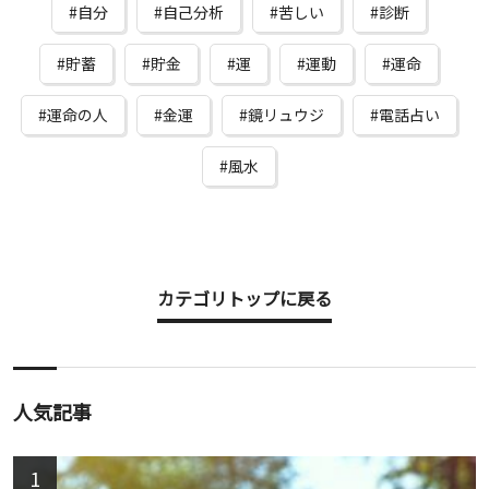
自分
自己分析
苦しい
診断
貯蓄
貯金
運
運動
運命
運命の人
金運
鏡リュウジ
電話占い
風水
カテゴリトップに戻る
人気記事
1