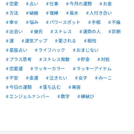
恋愛
占い
仕事
今月の運勢
お金
方法
結婚
復縁
風水
人付き合い
幸せ
悩み
パワースポット
手相
不倫
出会い
彼氏
ストレス
運命の人
診断
運
運気アップ
愛される
相性
星座占い
ライフハック
おまじない
プラス思考
ストレス発散
貯金
対処
恋愛運
ラッキーカラー
ラッキーアイテム
不安
金運
泣きたい
女子
みーこ
今日の運勢
落ち込む
美容
エンジェルナンバー
数字
縁結び