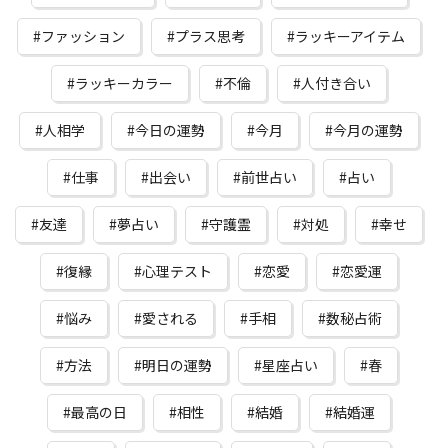
ファッション
プラス思考
ラッキーアイテム
ラッキーカラー
不倫
人付き合い
人相学
今日の運勢
今月
今月の運勢
仕事
出会い
前世占い
占い
友達
夢占い
守護霊
対処
幸せ
復縁
心理テスト
恋愛
恋愛運
悩み
愛される
手相
数秘占術
方法
明日の運勢
星座占い
春
最高の日
相性
結婚
結婚運