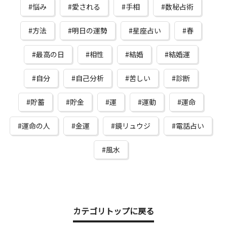
悩み
愛される
手相
数秘占術
方法
明日の運勢
星座占い
春
最高の日
相性
結婚
結婚運
自分
自己分析
苦しい
診断
貯蓄
貯金
運
運動
運命
運命の人
金運
鏡リュウジ
電話占い
風水
カテゴリトップに戻る