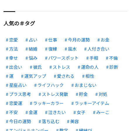
人気の＃タグ
恋愛
占い
仕事
今月の運勢
お金
方法
結婚
復縁
風水
人付き合い
幸せ
悩み
パワースポット
手相
不倫
出会い
彼氏
ストレス
運命の人
診断
運
運気アップ
愛される
相性
星座占い
ライフハック
おまじない
プラス思考
ストレス発散
貯金
対処
恋愛運
ラッキーカラー
ラッキーアイテム
不安
金運
泣きたい
女子
みーこ
今日の運勢
落ち込む
美容
エンジェルナンバー
数字
縁結び