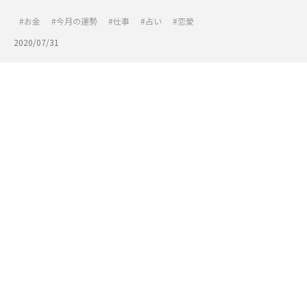
お金
今月の運勢
仕事
占い
恋愛
2020/07/31