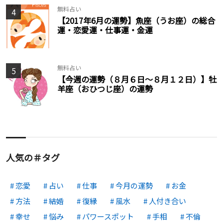
無料占い
4
【2017年6月の運勢】魚座（うお座）の総合
運・恋愛運・仕事運・金運
無料占い
5
【今週の運勢（８月６日～８月１２日）】牡
羊座（おひつじ座）の運勢
人気の＃タグ
恋愛
占い
仕事
今月の運勢
お金
方法
結婚
復縁
風水
人付き合い
幸せ
悩み
パワースポット
手相
不倫