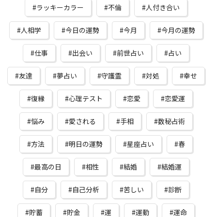
ラッキーカラー
不倫
人付き合い
人相学
今日の運勢
今月
今月の運勢
仕事
出会い
前世占い
占い
友達
夢占い
守護霊
対処
幸せ
復縁
心理テスト
恋愛
恋愛運
悩み
愛される
手相
数秘占術
方法
明日の運勢
星座占い
春
最高の日
相性
結婚
結婚運
自分
自己分析
苦しい
診断
貯蓄
貯金
運
運動
運命