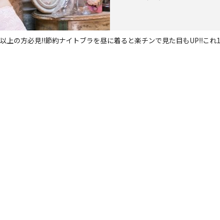
以上の方必見!!節約ナイトブラを昼に着ると楽チンで見た目もUP!!これ1