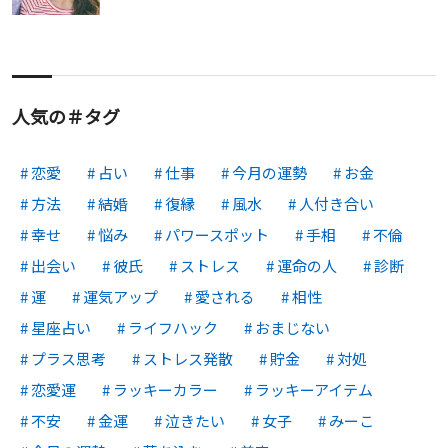
人気の＃タグ
恋愛
占い
仕事
今月の運勢
お金
方法
結婚
復縁
風水
人付き合い
幸せ
悩み
パワースポット
手相
不倫
出会い
彼氏
ストレス
運命の人
診断
運
運気アップ
愛される
相性
星座占い
ライフハック
おまじない
プラス思考
ストレス発散
貯金
対処
恋愛運
ラッキーカラー
ラッキーアイテム
不安
金運
泣きたい
女子
みーこ