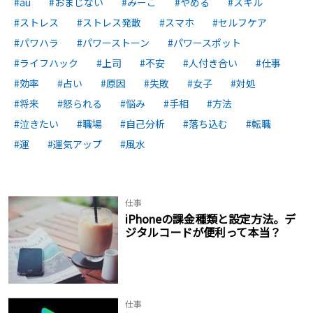
au
おまじない
みーこ
やめる
スキル
ストレス
ストレス発散
スマホ
セルフケア
パワハラ
パワーストーン
パワースポット
ライフハック
上司
不安
人付き合い
仕事
効率
占い
原因
失敗
女子
対処
将来
怒られる
悩み
手相
方法
泣きたい
職場
自己分析
落ち込む
転職
運
運気アップ
風水
仕事
iPhoneの課金種類と設定方法。デ
ジタルコードが便利って本当？
仕事