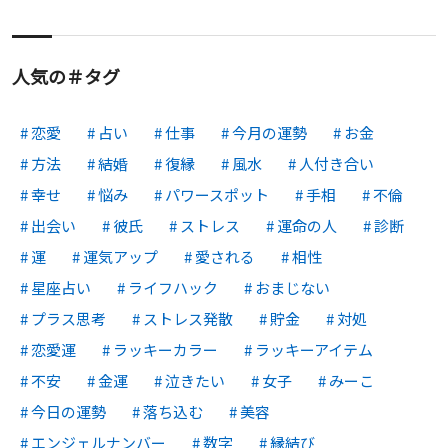
人気の＃タグ
恋愛
占い
仕事
今月の運勢
お金
方法
結婚
復縁
風水
人付き合い
幸せ
悩み
パワースポット
手相
不倫
出会い
彼氏
ストレス
運命の人
診断
運
運気アップ
愛される
相性
星座占い
ライフハック
おまじない
プラス思考
ストレス発散
貯金
対処
恋愛運
ラッキーカラー
ラッキーアイテム
不安
金運
泣きたい
女子
みーこ
今日の運勢
落ち込む
美容
エンジェルナンバー
数字
縁結び