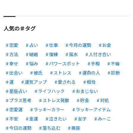
人気の＃タグ
恋愛
占い
仕事
今月の運勢
お金
方法
結婚
復縁
風水
人付き合い
幸せ
悩み
パワースポット
手相
不倫
出会い
彼氏
ストレス
運命の人
診断
運
運気アップ
愛される
相性
星座占い
ライフハック
おまじない
プラス思考
ストレス発散
貯金
対処
恋愛運
ラッキーカラー
ラッキーアイテム
不安
金運
泣きたい
女子
みーこ
今日の運勢
落ち込む
美容