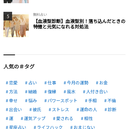
無料占い
5
【血液型診断】血液型別！落ち込んだときの
特徴と元気になれる対処法
人気の＃タグ
恋愛
占い
仕事
今月の運勢
お金
方法
結婚
復縁
風水
人付き合い
幸せ
悩み
パワースポット
手相
不倫
出会い
彼氏
ストレス
運命の人
診断
運
運気アップ
愛される
相性
星座占い
ライフハック
おまじない