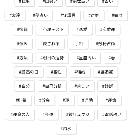
仕事
出会い
前世占い
占い
友達
夢占い
守護霊
対処
幸せ
復縁
心理テスト
恋愛
恋愛運
悩み
愛される
手相
数秘占術
方法
明日の運勢
星座占い
春
最高の日
相性
結婚
結婚運
自分
自己分析
苦しい
診断
貯蓄
貯金
運
運動
運命
運命の人
金運
鏡リュウジ
電話占い
風水