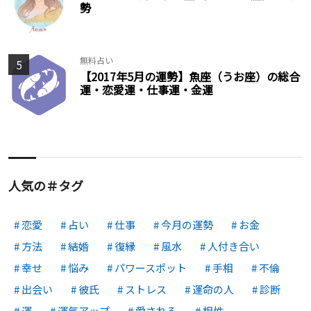
勢
無料占い
5
【2017年5月の運勢】魚座（うお座）の総合
運・恋愛運・仕事運・金運
人気の＃タグ
恋愛
占い
仕事
今月の運勢
お金
方法
結婚
復縁
風水
人付き合い
幸せ
悩み
パワースポット
手相
不倫
出会い
彼氏
ストレス
運命の人
診断
運
運気アップ
愛される
相性