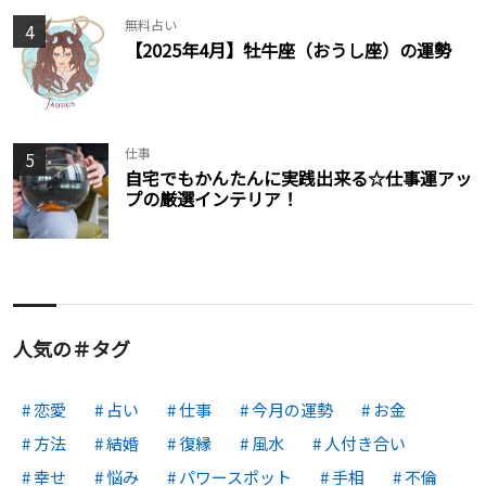
無料占い
4
【2025年4月】牡牛座（おうし座）の運勢
仕事
5
自宅でもかんたんに実践出来る☆仕事運アッ
プの厳選インテリア！
人気の＃タグ
恋愛
占い
仕事
今月の運勢
お金
方法
結婚
復縁
風水
人付き合い
幸せ
悩み
パワースポット
手相
不倫