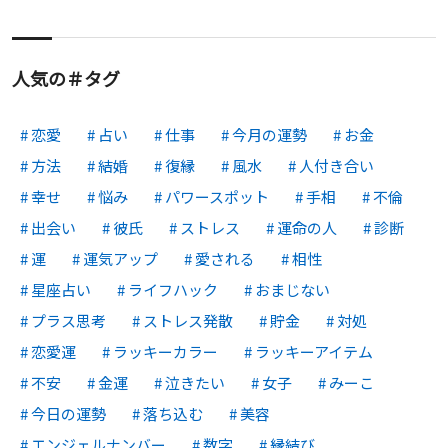
人気の＃タグ
恋愛
占い
仕事
今月の運勢
お金
方法
結婚
復縁
風水
人付き合い
幸せ
悩み
パワースポット
手相
不倫
出会い
彼氏
ストレス
運命の人
診断
運
運気アップ
愛される
相性
星座占い
ライフハック
おまじない
プラス思考
ストレス発散
貯金
対処
恋愛運
ラッキーカラー
ラッキーアイテム
不安
金運
泣きたい
女子
みーこ
今日の運勢
落ち込む
美容
エンジェルナンバー
数字
縁結び