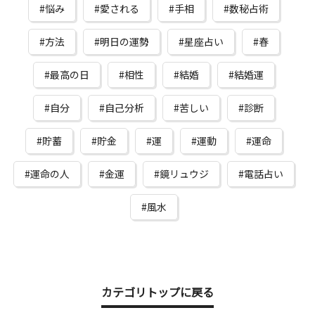
悩み
愛される
手相
数秘占術
方法
明日の運勢
星座占い
春
最高の日
相性
結婚
結婚運
自分
自己分析
苦しい
診断
貯蓄
貯金
運
運動
運命
運命の人
金運
鏡リュウジ
電話占い
風水
カテゴリトップに戻る