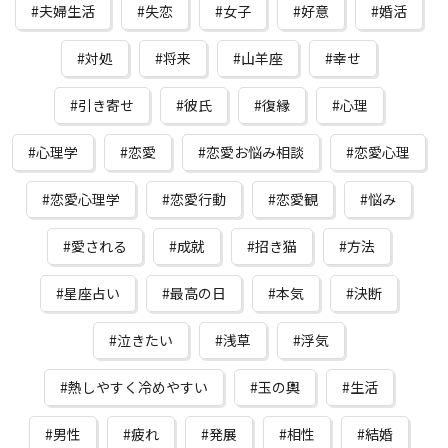
夫婦生活
失恋
女子
好意
婚活
対処
将来
山羊座
幸せ
引き寄せ
彼氏
復縁
心理
心理学
恋愛
恋愛お悩み相談
恋愛心理
恋愛心理学
恋愛行動
恋愛観
悩み
愛される
成就
招き猫
方法
星座占い
最高の日
本気
決断
泣きたい
浅草
浮気
熱しやすく冷めやすい
玉の輿
生活
男性
疲れ
発展
相性
結婚