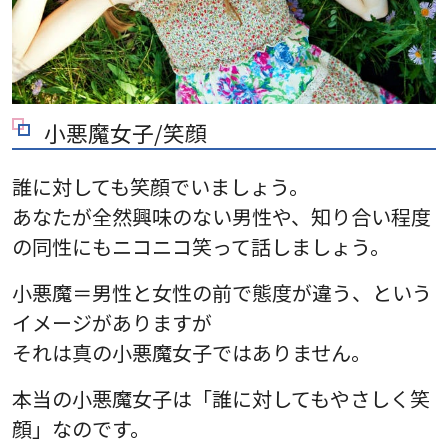
小悪魔女子/笑顔
誰に対しても笑顔でいましょう。
あなたが全然興味のない男性や、知り合い程度
の同性にもニコニコ笑って話しましょう。
小悪魔＝男性と女性の前で態度が違う、という
イメージがありますが
それは真の小悪魔女子ではありません。
本当の小悪魔女子は「誰に対してもやさしく笑
顔」なのです。