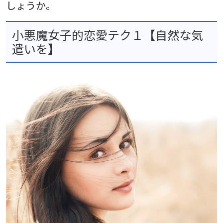
しょうか。
小悪魔女子的恋愛テク１【自然な気
遣いを】