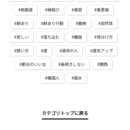
結婚運
縁結び
美容
美意識
脈あり
脈あり行動
臆病
自然体
苦しい
落ち込む
蠍座
見分け方
誘い方
運
運命の人
運気アップ
都合のいい女
長続きしない
関西
韓国人
風水
カテゴリトップに戻る