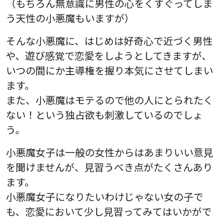
（もちろん無意識に男性の心をくすぐってしま
う天性の小悪魔もいますが）
そんな小悪魔に、はじめは好奇心で近づく男性
や、遊び感覚で恋愛をしようとしてきますが、
いつの間にか主導権を握り本気にさせてしまい
ます。
また、小悪魔はモテるので他の人にとられたく
ない！という独占欲も刺激しているのでしょ
う。
小悪魔女子は一般の女性からはあまりいい意見
を聞けませんが、見習うべき点がたくさんあり
ます。
小悪魔女子になりたいわけじゃない女の子で
も、恋愛において少し見習ってみてはいかがで