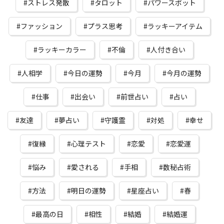
ストレス発散
タロット
パワースポット
ファッション
プラス思考
ラッキーアイテム
ラッキーカラー
不倫
人付き合い
人相学
今日の運勢
今月
今月の運勢
仕事
出会い
前世占い
占い
友達
夢占い
守護霊
対処
幸せ
復縁
心理テスト
恋愛
恋愛運
悩み
愛される
手相
数秘占術
方法
明日の運勢
星座占い
春
最高の日
相性
結婚
結婚運