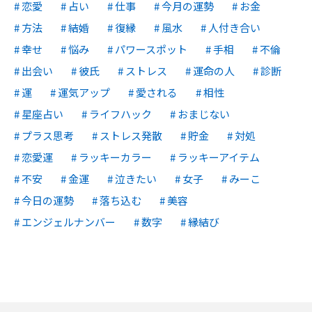
恋愛
占い
仕事
今月の運勢
お金
方法
結婚
復縁
風水
人付き合い
幸せ
悩み
パワースポット
手相
不倫
出会い
彼氏
ストレス
運命の人
診断
運
運気アップ
愛される
相性
星座占い
ライフハック
おまじない
プラス思考
ストレス発散
貯金
対処
恋愛運
ラッキーカラー
ラッキーアイテム
不安
金運
泣きたい
女子
みーこ
今日の運勢
落ち込む
美容
エンジェルナンバー
数字
縁結び