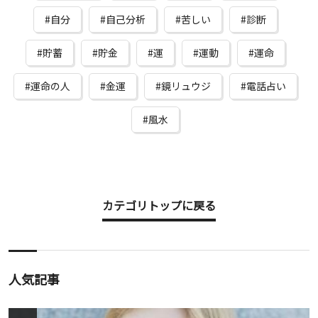
自分
自己分析
苦しい
診断
貯蓄
貯金
運
運動
運命
運命の人
金運
鏡リュウジ
電話占い
風水
カテゴリトップに戻る
人気記事