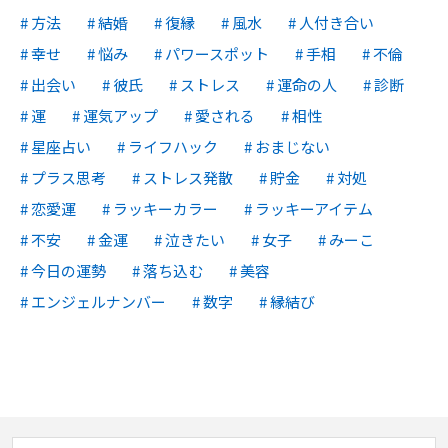
方法
結婚
復縁
風水
人付き合い
幸せ
悩み
パワースポット
手相
不倫
出会い
彼氏
ストレス
運命の人
診断
運
運気アップ
愛される
相性
星座占い
ライフハック
おまじない
プラス思考
ストレス発散
貯金
対処
恋愛運
ラッキーカラー
ラッキーアイテム
不安
金運
泣きたい
女子
みーこ
今日の運勢
落ち込む
美容
エンジェルナンバー
数字
縁結び