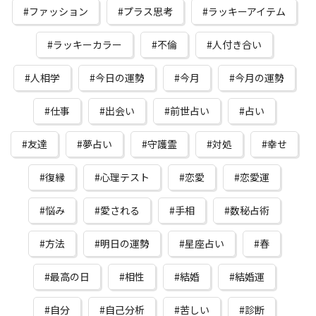
ファッション
プラス思考
ラッキーアイテム
ラッキーカラー
不倫
人付き合い
人相学
今日の運勢
今月
今月の運勢
仕事
出会い
前世占い
占い
友達
夢占い
守護霊
対処
幸せ
復縁
心理テスト
恋愛
恋愛運
悩み
愛される
手相
数秘占術
方法
明日の運勢
星座占い
春
最高の日
相性
結婚
結婚運
自分
自己分析
苦しい
診断