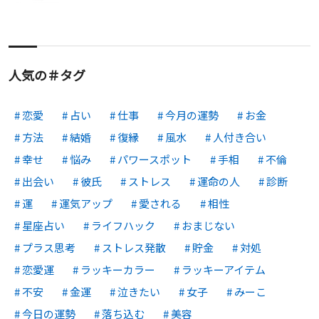
人気の＃タグ
恋愛
占い
仕事
今月の運勢
お金
方法
結婚
復縁
風水
人付き合い
幸せ
悩み
パワースポット
手相
不倫
出会い
彼氏
ストレス
運命の人
診断
運
運気アップ
愛される
相性
星座占い
ライフハック
おまじない
プラス思考
ストレス発散
貯金
対処
恋愛運
ラッキーカラー
ラッキーアイテム
不安
金運
泣きたい
女子
みーこ
今日の運勢
落ち込む
美容