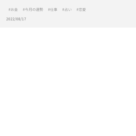
お金
今月の運勢
仕事
占い
恋愛
2022/08/17