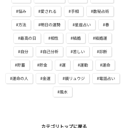
悩み
愛される
手相
数秘占術
方法
明日の運勢
星座占い
春
最高の日
相性
結婚
結婚運
自分
自己分析
苦しい
診断
貯蓄
貯金
運
運動
運命
運命の人
金運
鏡リュウジ
電話占い
風水
カテゴリトップに戻る