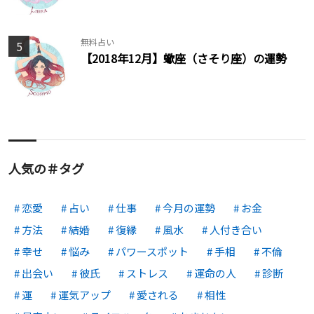
無料占い
5
【2018年12月】蠍座（さそり座）の運勢
人気の＃タグ
恋愛
占い
仕事
今月の運勢
お金
方法
結婚
復縁
風水
人付き合い
幸せ
悩み
パワースポット
手相
不倫
出会い
彼氏
ストレス
運命の人
診断
運
運気アップ
愛される
相性