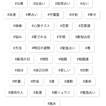
仕事
出会い
前世占い
占い
友達
夢占い
守護霊
対処
幸せ
復縁
心理テスト
恋愛
恋愛運
悩み
愛される
手相
数秘占術
方法
明日の運勢
星座占い
春
最高の日
相性
結婚
結婚運
自分
自己分析
苦しい
診断
貯蓄
貯金
運
運動
運命
運命の人
金運
鏡リュウジ
電話占い
風水