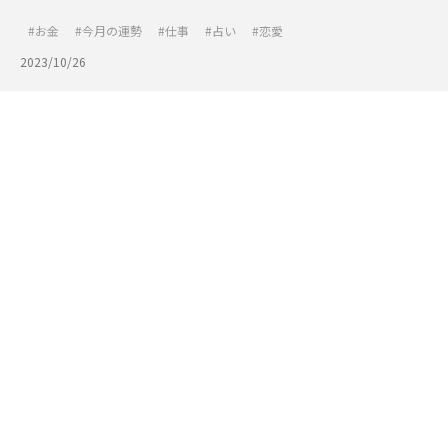
お金
今月の運勢
仕事
占い
恋愛
2023/10/26