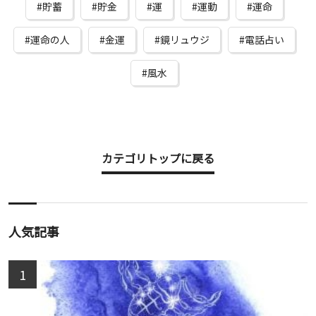
貯蓄
貯金
運
運動
運命
運命の人
金運
鏡リュウジ
電話占い
風水
カテゴリトップに戻る
人気記事
1