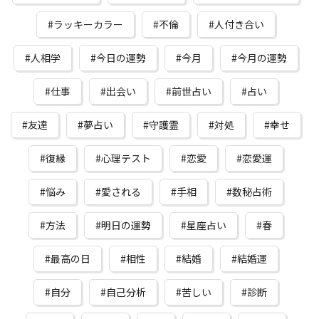
ラッキーカラー
不倫
人付き合い
人相学
今日の運勢
今月
今月の運勢
仕事
出会い
前世占い
占い
友達
夢占い
守護霊
対処
幸せ
復縁
心理テスト
恋愛
恋愛運
悩み
愛される
手相
数秘占術
方法
明日の運勢
星座占い
春
最高の日
相性
結婚
結婚運
自分
自己分析
苦しい
診断