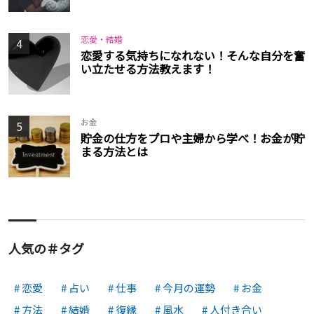
恋愛・結婚
4
恋愛する気持ちになれない！そんな自分を奮
い立たせる方法教えます！
お金
5
貯金の仕方をプロや主婦から学べ！お金が貯
まる方法とは
人気の＃タグ
恋愛
占い
仕事
今月の運勢
お金
方法
結婚
復縁
風水
人付き合い