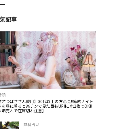
気記事
1
分類
益若つばささん愛用】30代以上の方必見!!節約ナイト
ラを昼に着ると楽チンで見た目もUP!!これ1枚でOK!!
※爆売れで在庫切れ注意】
無料占い