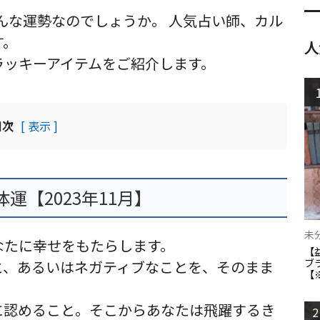
どんな運勢なのでしょうか。 人気占い師、カル
す。
人
ラッキーアイテムをご紹介します。
目次
[ 表示 ]
【2023年11月】
未
なたに幸せをもたらします。
【
ブ
と、あるいはネガティブなことを、そのまま
【
に認めること。そこからあなたは飛躍するき
2