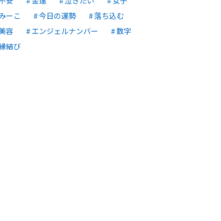
不安
金運
泣きたい
女子
みーこ
今日の運勢
落ち込む
美容
エンジェルナンバー
数字
縁結び