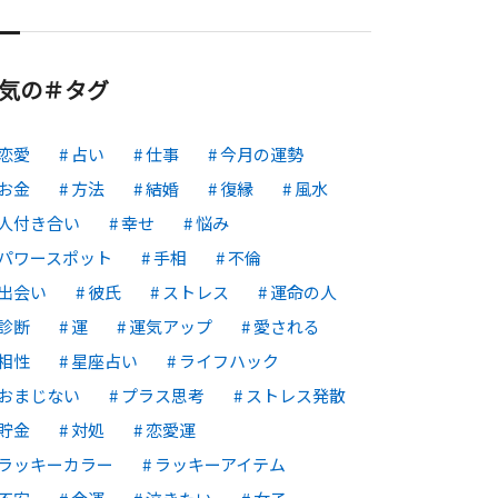
気の＃タグ
恋愛
占い
仕事
今月の運勢
お金
方法
結婚
復縁
風水
人付き合い
幸せ
悩み
パワースポット
手相
不倫
出会い
彼氏
ストレス
運命の人
診断
運
運気アップ
愛される
相性
星座占い
ライフハック
おまじない
プラス思考
ストレス発散
貯金
対処
恋愛運
ラッキーカラー
ラッキーアイテム