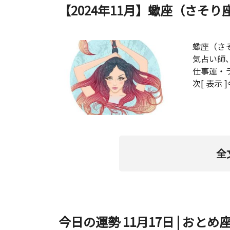
【2024年11月】蠍座（さそり
蠍座（さそ
気占い師
仕事運・
次[ 表示
全
今日の運勢 11月17日 | おとめ