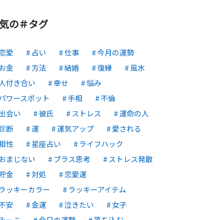
気の＃タグ
恋愛
占い
仕事
今月の運勢
お金
方法
結婚
復縁
風水
人付き合い
幸せ
悩み
パワースポット
手相
不倫
出会い
彼氏
ストレス
運命の人
診断
運
運気アップ
愛される
相性
星座占い
ライフハック
おまじない
プラス思考
ストレス発散
貯金
対処
恋愛運
ラッキーカラー
ラッキーアイテム
不安
金運
泣きたい
女子
みーこ
今日の運勢
落ち込む