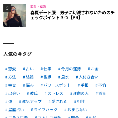
恋愛・結婚
5
春夏デート服｜男子に幻滅されないためのチ
ェックポイント３つ【PR】
人気の＃タグ
恋愛
占い
仕事
今月の運勢
お金
方法
結婚
復縁
風水
人付き合い
幸せ
悩み
パワースポット
手相
不倫
出会い
彼氏
ストレス
運命の人
診断
運
運気アップ
愛される
相性
星座占い
ライフハック
おまじない
プラス思考
ストレス発散
貯金
対処