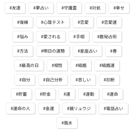
友達
夢占い
守護霊
対処
幸せ
復縁
心理テスト
恋愛
恋愛運
悩み
愛される
手相
数秘占術
方法
明日の運勢
星座占い
春
最高の日
相性
結婚
結婚運
自分
自己分析
苦しい
診断
貯蓄
貯金
運
運動
運命
運命の人
金運
鏡リュウジ
電話占い
風水