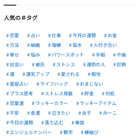
人気の＃タグ
恋愛
占い
仕事
今月の運勢
お金
方法
結婚
復縁
風水
人付き合い
幸せ
悩み
パワースポット
手相
不倫
出会い
彼氏
ストレス
運命の人
診断
運
運気アップ
愛される
相性
星座占い
ライフハック
おまじない
プラス思考
ストレス発散
貯金
対処
恋愛運
ラッキーカラー
ラッキーアイテム
不安
金運
泣きたい
女子
みーこ
今日の運勢
落ち込む
美容
エンジェルナンバー
数字
縁結び