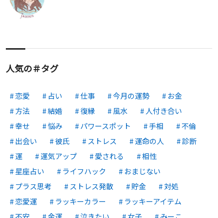
人気の＃タグ
恋愛
占い
仕事
今月の運勢
お金
方法
結婚
復縁
風水
人付き合い
幸せ
悩み
パワースポット
手相
不倫
出会い
彼氏
ストレス
運命の人
診断
運
運気アップ
愛される
相性
星座占い
ライフハック
おまじない
プラス思考
ストレス発散
貯金
対処
恋愛運
ラッキーカラー
ラッキーアイテム
不安
金運
泣きたい
女子
みーこ