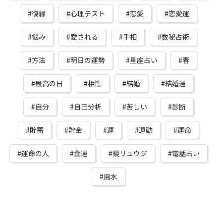
復縁
心理テスト
恋愛
恋愛運
悩み
愛される
手相
数秘占術
方法
明日の運勢
星座占い
春
最高の日
相性
結婚
結婚運
自分
自己分析
苦しい
診断
貯蓄
貯金
運
運動
運命
運命の人
金運
鏡リュウジ
電話占い
風水