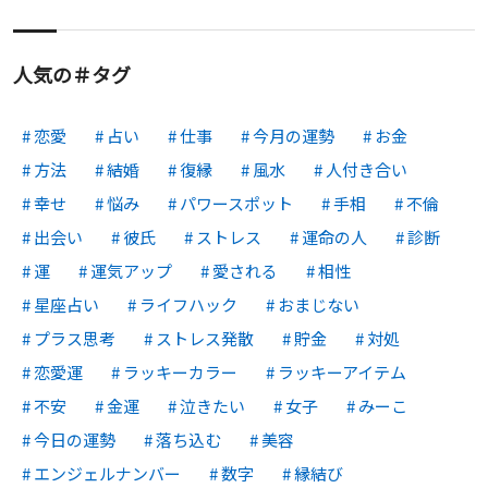
人気の＃タグ
恋愛
占い
仕事
今月の運勢
お金
方法
結婚
復縁
風水
人付き合い
幸せ
悩み
パワースポット
手相
不倫
出会い
彼氏
ストレス
運命の人
診断
運
運気アップ
愛される
相性
星座占い
ライフハック
おまじない
プラス思考
ストレス発散
貯金
対処
恋愛運
ラッキーカラー
ラッキーアイテム
不安
金運
泣きたい
女子
みーこ
今日の運勢
落ち込む
美容
エンジェルナンバー
数字
縁結び