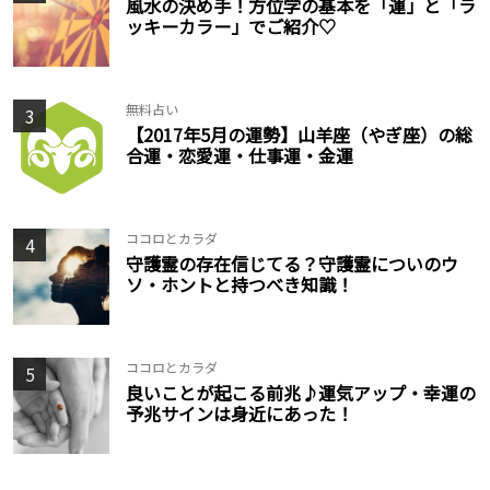
風水の決め手！方位学の基本を「運」と「ラ
ッキーカラー」でご紹介♡
無料占い
3
【2017年5月の運勢】山羊座（やぎ座）の総
合運・恋愛運・仕事運・金運
ココロとカラダ
4
守護霊の存在信じてる？守護霊についのウ
ソ・ホントと持つべき知識！
ココロとカラダ
5
良いことが起こる前兆♪運気アップ・幸運の
予兆サインは身近にあった！