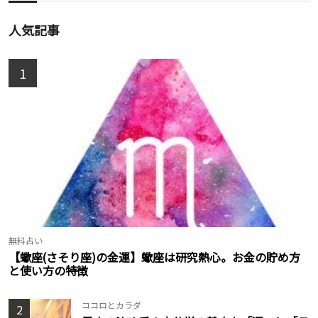
人気記事
1
無料占い
【蠍座(さそり座)の金運】蠍座は研究熱心。お金の貯め方
と使い方の特徴
ココロとカラダ
2