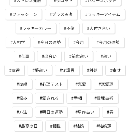
ストレス発散
タロット
パワースポット
ファッション
プラス思考
ラッキーアイテム
ラッキーカラー
不倫
人付き合い
人相学
今日の運勢
今月
今月の運勢
仕事
出会い
前世占い
占い
友達
夢占い
守護霊
対処
幸せ
復縁
心理テスト
恋愛
恋愛運
悩み
愛される
手相
数秘占術
方法
明日の運勢
星座占い
春
最高の日
相性
結婚
結婚運