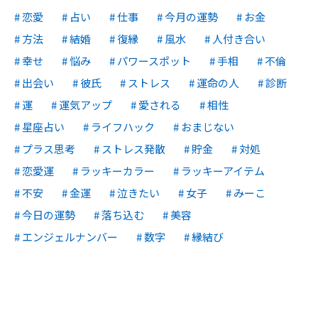
恋愛
占い
仕事
今月の運勢
お金
方法
結婚
復縁
風水
人付き合い
幸せ
悩み
パワースポット
手相
不倫
出会い
彼氏
ストレス
運命の人
診断
運
運気アップ
愛される
相性
星座占い
ライフハック
おまじない
プラス思考
ストレス発散
貯金
対処
恋愛運
ラッキーカラー
ラッキーアイテム
不安
金運
泣きたい
女子
みーこ
今日の運勢
落ち込む
美容
エンジェルナンバー
数字
縁結び