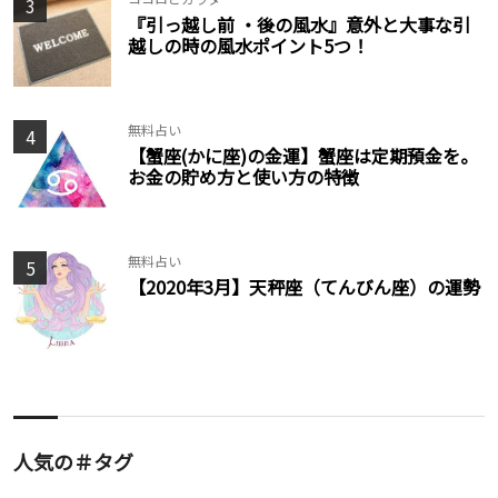
3
『引っ越し前 ・後の風水』意外と大事な引
越しの時の風水ポイント5つ！
無料占い
4
【蟹座(かに座)の金運】蟹座は定期預金を。
お金の貯め方と使い方の特徴
無料占い
5
【2020年3月】天秤座（てんびん座）の運勢
人気の＃タグ