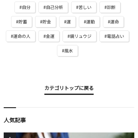
自分
自己分析
苦しい
診断
貯蓄
貯金
運
運動
運命
運命の人
金運
鏡リュウジ
電話占い
風水
カテゴリトップに戻る
人気記事