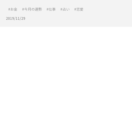
お金
今月の運勢
仕事
占い
恋愛
2019/11/29