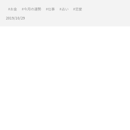
お金
今月の運勢
仕事
占い
恋愛
2019/10/29