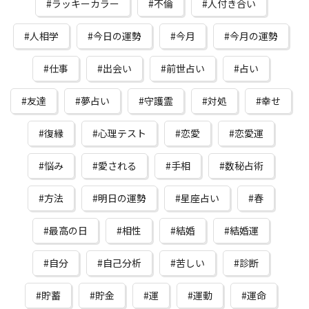
ラッキーカラー
不倫
人付き合い
人相学
今日の運勢
今月
今月の運勢
仕事
出会い
前世占い
占い
友達
夢占い
守護霊
対処
幸せ
復縁
心理テスト
恋愛
恋愛運
悩み
愛される
手相
数秘占術
方法
明日の運勢
星座占い
春
最高の日
相性
結婚
結婚運
自分
自己分析
苦しい
診断
貯蓄
貯金
運
運動
運命