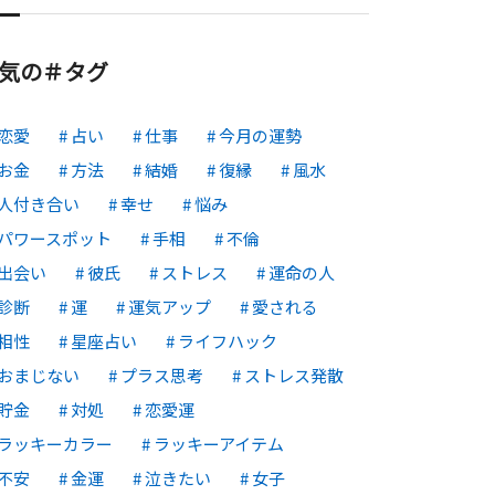
気の＃タグ
恋愛
占い
仕事
今月の運勢
お金
方法
結婚
復縁
風水
人付き合い
幸せ
悩み
パワースポット
手相
不倫
出会い
彼氏
ストレス
運命の人
診断
運
運気アップ
愛される
相性
星座占い
ライフハック
おまじない
プラス思考
ストレス発散
貯金
対処
恋愛運
ラッキーカラー
ラッキーアイテム
不安
金運
泣きたい
女子