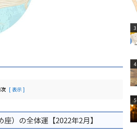
3
4
目次
[ 表示 ]
5
座）の全体運【2022年2月】