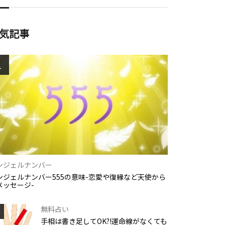
気記事
1
ンジェルナンバー
ンジェルナンバー555の意味-恋愛や復縁など天使から
メッセージ-
無料占い
手相は書き足してOK?!運命線がなくても