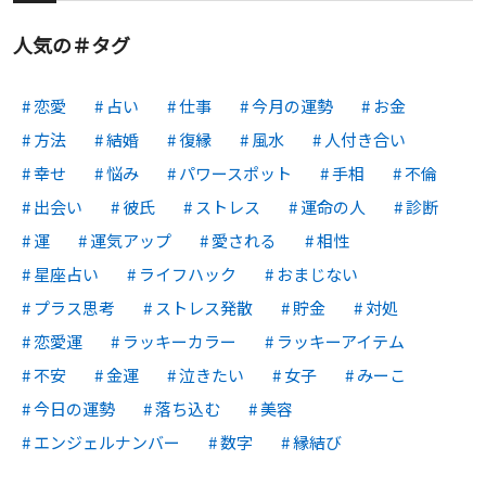
人気の＃タグ
恋愛
占い
仕事
今月の運勢
お金
方法
結婚
復縁
風水
人付き合い
幸せ
悩み
パワースポット
手相
不倫
出会い
彼氏
ストレス
運命の人
診断
運
運気アップ
愛される
相性
星座占い
ライフハック
おまじない
プラス思考
ストレス発散
貯金
対処
恋愛運
ラッキーカラー
ラッキーアイテム
不安
金運
泣きたい
女子
みーこ
今日の運勢
落ち込む
美容
エンジェルナンバー
数字
縁結び