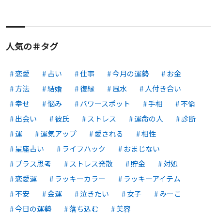
人気の＃タグ
恋愛
占い
仕事
今月の運勢
お金
方法
結婚
復縁
風水
人付き合い
幸せ
悩み
パワースポット
手相
不倫
出会い
彼氏
ストレス
運命の人
診断
運
運気アップ
愛される
相性
星座占い
ライフハック
おまじない
プラス思考
ストレス発散
貯金
対処
恋愛運
ラッキーカラー
ラッキーアイテム
不安
金運
泣きたい
女子
みーこ
今日の運勢
落ち込む
美容