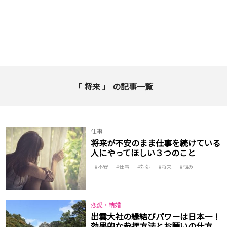
「 将来 」 の記事一覧
仕事
将来が不安のまま仕事を続けている
人にやってほしい３つのこと
不安
仕事
対処
将来
悩み
恋愛・結婚
出雲大社の縁結びパワーは日本一！
効果的な参拝方法とお願いの仕方