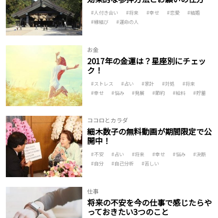
人付き合い
将来
幸せ
恋愛
結婚
縁結び
運命の人
お金
2017年の金運は？星座別にチェッ
ク！
ストレス
占い
家計
対処
将来
幸せ
悩み
発展
節約
給料
貯蓄
ココロとカラダ
細木数子の無料動画が期間限定で公
開中！
不安
占い
将来
幸せ
悩み
決断
自分
自己分析
苦しい
仕事
将来の不安を今の仕事で感じたらや
っておきたい3つのこと