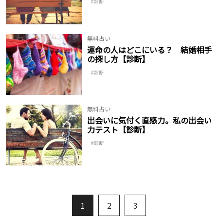
診断
無料占い
運命の人はどこにいる？ 結婚相手
の探し方【診断】
診断
無料占い
出会いに気付く直感力。私の出会い
力テスト【診断】
診断
1
2
3