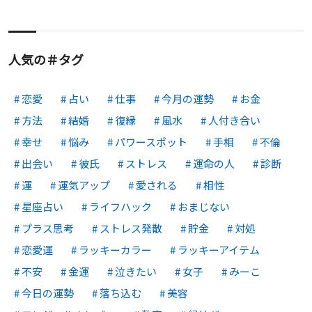
人気の＃タグ
恋愛
占い
仕事
今月の運勢
お金
方法
結婚
復縁
風水
人付き合い
幸せ
悩み
パワースポット
手相
不倫
出会い
彼氏
ストレス
運命の人
診断
運
運気アップ
愛される
相性
星座占い
ライフハック
おまじない
プラス思考
ストレス発散
貯金
対処
恋愛運
ラッキーカラー
ラッキーアイテム
不安
金運
泣きたい
女子
みーこ
今日の運勢
落ち込む
美容