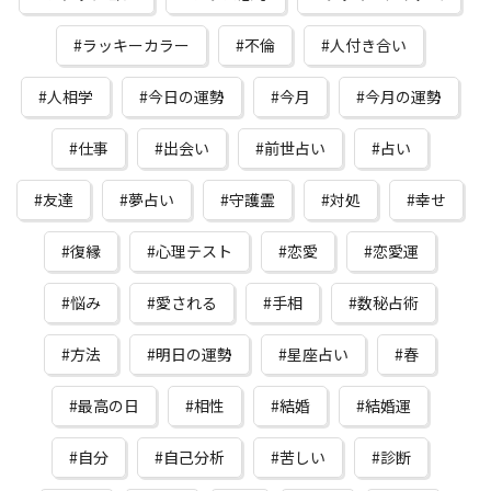
ラッキーカラー
不倫
人付き合い
人相学
今日の運勢
今月
今月の運勢
仕事
出会い
前世占い
占い
友達
夢占い
守護霊
対処
幸せ
復縁
心理テスト
恋愛
恋愛運
悩み
愛される
手相
数秘占術
方法
明日の運勢
星座占い
春
最高の日
相性
結婚
結婚運
自分
自己分析
苦しい
診断