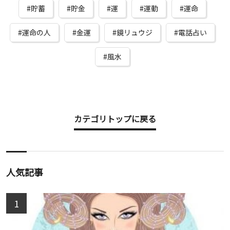
貯蓄
貯金
運
運動
運命
運命の人
金運
鏡リュウジ
電話占い
風水
カテゴリトップに戻る
人気記事
1