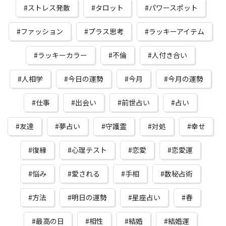
ストレス発散
タロット
パワースポット
ファッション
プラス思考
ラッキーアイテム
ラッキーカラー
不倫
人付き合い
人相学
今日の運勢
今月
今月の運勢
仕事
出会い
前世占い
占い
友達
夢占い
守護霊
対処
幸せ
復縁
心理テスト
恋愛
恋愛運
悩み
愛される
手相
数秘占術
方法
明日の運勢
星座占い
春
最高の日
相性
結婚
結婚運