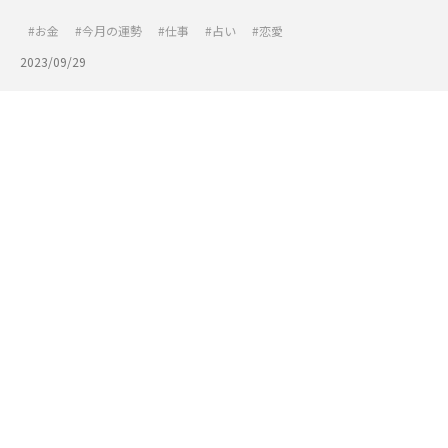
お金
今月の運勢
仕事
占い
恋愛
2023/09/29