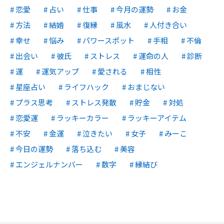
恋愛
占い
仕事
今月の運勢
お金
方法
結婚
復縁
風水
人付き合い
幸せ
悩み
パワースポット
手相
不倫
出会い
彼氏
ストレス
運命の人
診断
運
運気アップ
愛される
相性
星座占い
ライフハック
おまじない
プラス思考
ストレス発散
貯金
対処
恋愛運
ラッキーカラー
ラッキーアイテム
不安
金運
泣きたい
女子
みーこ
今日の運勢
落ち込む
美容
エンジェルナンバー
数字
縁結び