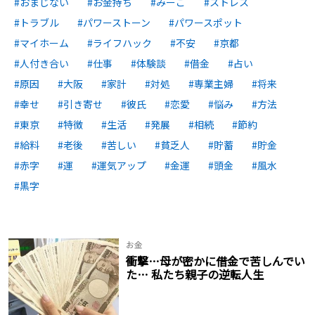
おまじない
お金持ち
みーこ
ストレス
トラブル
パワーストーン
パワースポット
マイホーム
ライフハック
不安
京都
人付き合い
仕事
体験談
借金
占い
原因
大阪
家計
対処
専業主婦
将来
幸せ
引き寄せ
彼氏
恋愛
悩み
方法
東京
特徴
生活
発展
相続
節約
給料
老後
苦しい
貧乏人
貯蓄
貯金
赤字
運
運気アップ
金運
頭金
風水
黒字
お金
衝撃…母が密かに借金で苦しんでい
た… 私たち親子の逆転人生