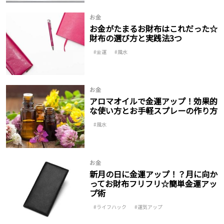
お金
お金がたまるお財布はこれだった☆
財布の選び方と実践法3つ
金運
風水
お金
アロマオイルで金運アップ！効果的
な使い方とお手軽スプレーの作り方
風水
お金
新月の日に金運アップ！？月に向か
ってお財布フリフリ☆簡単金運アッ
プ術
ライフハック
運気アップ