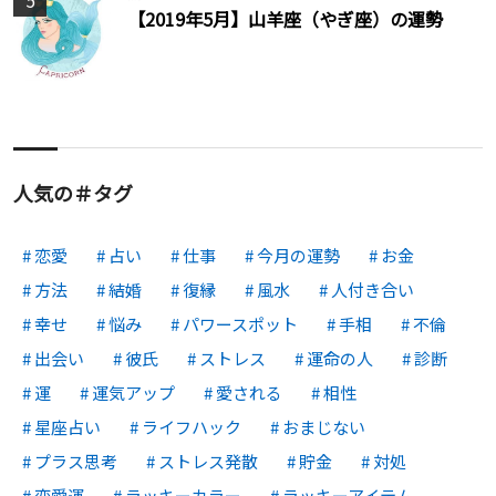
【2019年5月】山羊座（やぎ座）の運勢
人気の＃タグ
恋愛
占い
仕事
今月の運勢
お金
方法
結婚
復縁
風水
人付き合い
幸せ
悩み
パワースポット
手相
不倫
出会い
彼氏
ストレス
運命の人
診断
運
運気アップ
愛される
相性
星座占い
ライフハック
おまじない
プラス思考
ストレス発散
貯金
対処
恋愛運
ラッキーカラー
ラッキーアイテム