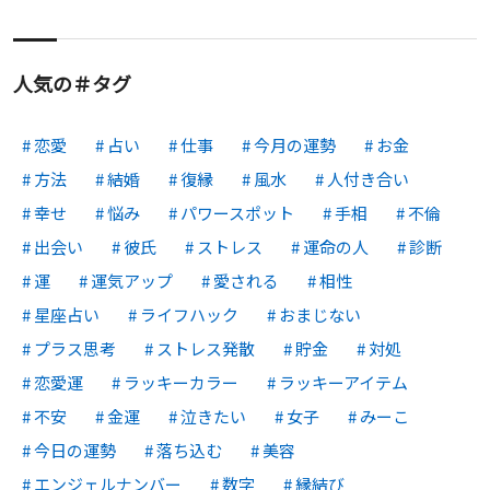
人気の＃タグ
恋愛
占い
仕事
今月の運勢
お金
方法
結婚
復縁
風水
人付き合い
幸せ
悩み
パワースポット
手相
不倫
出会い
彼氏
ストレス
運命の人
診断
運
運気アップ
愛される
相性
星座占い
ライフハック
おまじない
プラス思考
ストレス発散
貯金
対処
恋愛運
ラッキーカラー
ラッキーアイテム
不安
金運
泣きたい
女子
みーこ
今日の運勢
落ち込む
美容
エンジェルナンバー
数字
縁結び