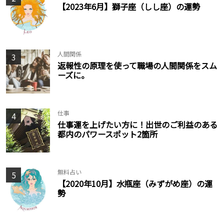
【2023年6月】獅子座（しし座）の運勢
人間関係
3
返報性の原理を使って職場の人間関係をスム
ーズに。
仕事
4
仕事運を上げたい方に！出世のご利益のある
都内のパワースポット2箇所
無料占い
5
【2020年10月】水瓶座（みずがめ座）の運
勢