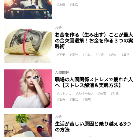
友達
生活
お金
お金を作る（生み出す）ことが最大
の金欠回避策！お金を作る３つの実
践術
不安
家計
方法
生活
給料
黒字
人間関係
職場の人間関係ストレスで疲れた人
へ【ストレス解消＆実践方法】
ストレス
人付き合い
仕事
対処
悩み
生活
職場
お金
生活が苦しい原因と乗り越える3つ
の方法