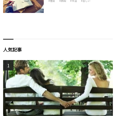
借金
原因
生活
苦しい
人気記事
1