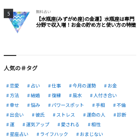
無料占い
5
【水瓶座(みずがめ座)の金運】水瓶座は専門
分野で収入増！お金の貯め方と使い方の特徴
人気の＃タグ
恋愛
占い
仕事
今月の運勢
お金
方法
結婚
復縁
風水
人付き合い
幸せ
悩み
パワースポット
手相
不倫
出会い
彼氏
ストレス
運命の人
診断
運
運気アップ
愛される
相性
星座占い
ライフハック
おまじない