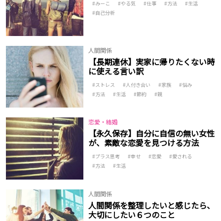
みーこ
やる気
仕事
方法
生活
自己分析
人間関係
【長期連休】実家に帰りたくない時
に使える言い訳
ストレス
人付き合い
家族
悩み
方法
生活
節約
親
恋愛・結婚
【永久保存】自分に自信の無い女性
が、素敵な恋愛を見つける方法
プラス思考
幸せ
恋愛
愛される
方法
生活
人間関係
人間関係を整理したいと感じたら、
大切にしたい６つのこと