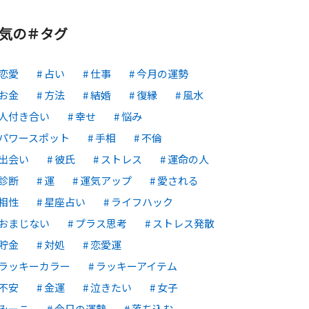
気の＃タグ
恋愛
占い
仕事
今月の運勢
お金
方法
結婚
復縁
風水
人付き合い
幸せ
悩み
パワースポット
手相
不倫
出会い
彼氏
ストレス
運命の人
診断
運
運気アップ
愛される
相性
星座占い
ライフハック
おまじない
プラス思考
ストレス発散
貯金
対処
恋愛運
ラッキーカラー
ラッキーアイテム
不安
金運
泣きたい
女子
みーこ
今日の運勢
落ち込む