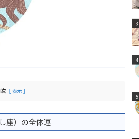
3
4
目次
[ 表示 ]
5
うし座）の全体運