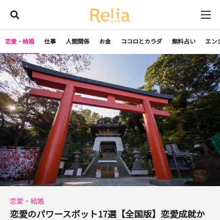
恋愛・結婚
仕事
人間関係
お金
ココロとカラダ
無料占い
エン
恋愛・結婚
恋愛のパワースポット17選【全国版】恋愛成就か