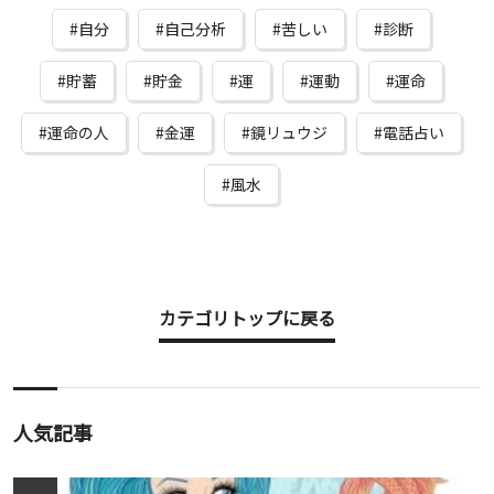
自分
自己分析
苦しい
診断
貯蓄
貯金
運
運動
運命
運命の人
金運
鏡リュウジ
電話占い
風水
カテゴリトップに戻る
人気記事