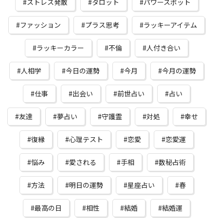
ストレス発散
タロット
パワースポット
ファッション
プラス思考
ラッキーアイテム
ラッキーカラー
不倫
人付き合い
人相学
今日の運勢
今月
今月の運勢
仕事
出会い
前世占い
占い
友達
夢占い
守護霊
対処
幸せ
復縁
心理テスト
恋愛
恋愛運
悩み
愛される
手相
数秘占術
方法
明日の運勢
星座占い
春
最高の日
相性
結婚
結婚運