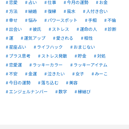
恋愛
占い
仕事
今月の運勢
お金
方法
結婚
復縁
風水
人付き合い
幸せ
悩み
パワースポット
手相
不倫
出会い
彼氏
ストレス
運命の人
診断
運
運気アップ
愛される
相性
星座占い
ライフハック
おまじない
プラス思考
ストレス発散
貯金
対処
恋愛運
ラッキーカラー
ラッキーアイテム
不安
金運
泣きたい
女子
みーこ
今日の運勢
落ち込む
美容
エンジェルナンバー
数字
縁結び